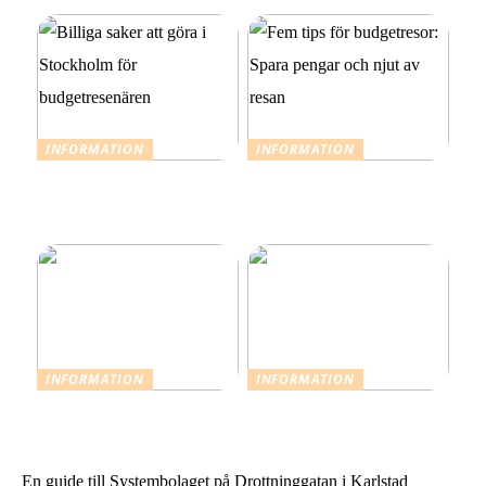
INFORMATION
INFORMATION
Billiga saker att göra i
Fem tips för budgetresor:
Stockholm för
Spara pengar och njut av
budgetresenären
resan
INFORMATION
INFORMATION
Resevaccinationer: Skydda
Sommarstilar från Neo
dig inför din nästa resa
Noir
En guide till Systembolaget på Drottninggatan i Karlstad