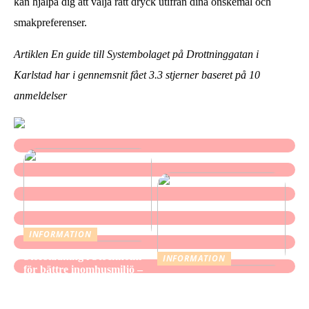
kan hjälpa dig att välja rätt dryck utifrån dina önskemål och
smakpreferenser.
Artiklen En guide till Systembolaget på Drottninggatan i
Karlstad har i gennemsnit fået
3.3
stjerner baseret på
10
anmeldelser
INFORMATION
Storstädning i Stockholm
INFORMATION
för bättre inomhusmiljö –
När mindre räcker: Ett
när hemmet ska kännas
medvetet förhållningssätt
fräscht, inte bara se rent ut
till julens utgifter