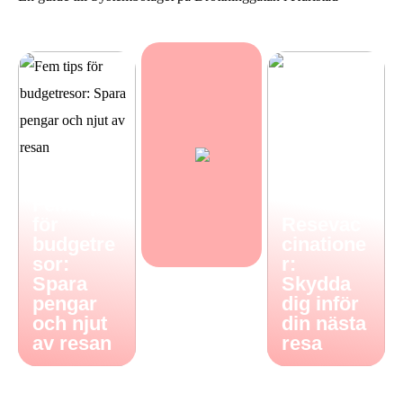
Fem tips
för
Resevac
budgetre
cinatione
sor:
r:
Spara
Skydda
pengar
dig inför
och njut
din nästa
av resan
resa