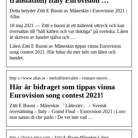
translation) Italy Eurovision …
Detta betyder Zitti E Buoni av Måneskin i Eurovision 2021 |
Allas
18 maj 2021 — Zitti e buoni är ett italiensk uttryck och kan
översättas till ”håll käften och var duktiga” på svenska. Låten
är skriven av bandet själva och …
Låten Zitti E Buoni av Måneskin tippas vinna Eurovision
song contest 2021. Här hittar du mer info om låten och
bandet.
http s://www.allas.se › melodifestivalen › vinnare-eurovi…
Här är bidraget som tippas vinna
Eurovision song contest 2021!
Zitti E Buoni – Måneskin 「Låttexter」 – Svensk
översättning – Italy – Grand Final – Eurovision 2021 | Loro
non sanno di che parlo / De vet inte vad …
http s://lyrics-letra.com › Zitti-E-Buoni-Måneskin-Låttex…