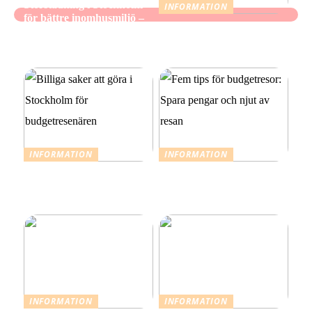
Storstädning i Stockholm
INFORMATION
för bättre inomhusmiljö –
När mindre räcker: Ett
när hemmet ska kännas
medvetet förhållningssätt
fräscht, inte bara se rent ut
till julens utgifter
INFORMATION
INFORMATION
Billiga saker att göra i
Fem tips för budgetresor:
Stockholm för
Spara pengar och njut av
budgetresenären
resan
INFORMATION
INFORMATION