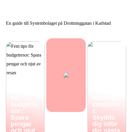
Resevaccinationer: Skydda
Sommarstilar från Neo
dig inför din nästa resa
Noir
En guide till Systembolaget på Drottninggatan i Karlstad
Fem tips
för
Resevac
budgetre
cinatione
sor:
r:
Spara
Skydda
pengar
dig inför
och njut
din nästa