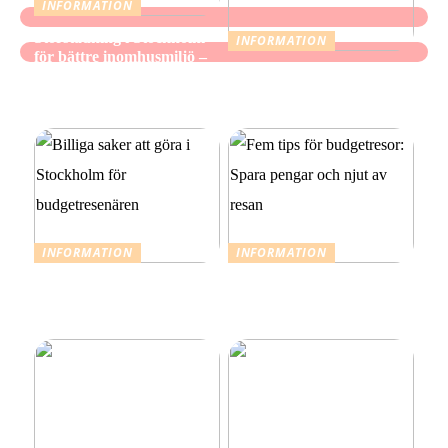
INFORMATION
Storstädning i Stockholm
INFORMATION
för bättre inomhusmiljö –
När mindre räcker: Ett
när hemmet ska kännas
medvetet förhållningssätt
fräscht, inte bara se rent ut
till julens utgifter
INFORMATION
INFORMATION
Billiga saker att göra i
Fem tips för budgetresor:
Stockholm för
Spara pengar och njut av
budgetresenären
resan