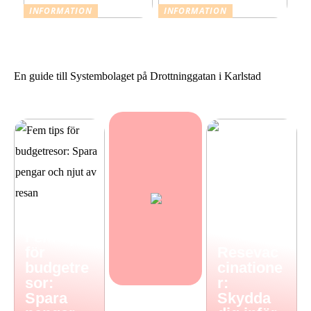
INFORMATION
INFORMATION
Resevaccinationer: Skydda
Sommarstilar från Neo
dig inför din nästa resa
Noir
En guide till Systembolaget på Drottninggatan i Karlstad
Fem tips
för
Resevac
budgetre
cinatione
sor:
r:
Spara
Skydda