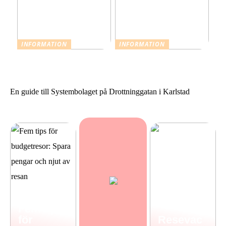
INFORMATION
INFORMATION
Resevaccinationer: Skydda
Sommarstilar från Neo
dig inför din nästa resa
Noir
En guide till Systembolaget på Drottninggatan i Karlstad
Fem tips
för
Resevac