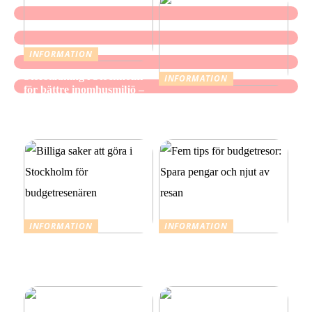
INFORMATION
Storstädning i Stockholm
INFORMATION
för bättre inomhusmiljö –
När mindre räcker: Ett
när hemmet ska kännas
medvetet förhållningssätt
fräscht, inte bara se rent ut
till julens utgifter
INFORMATION
INFORMATION
Billiga saker att göra i
Fem tips för budgetresor:
Stockholm för
Spara pengar och njut av
budgetresenären
resan