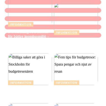
INFORMATION
Storstädning i Stockholm
INFORMATION
för bättre inomhusmiljö –
När mindre räcker: Ett
när hemmet ska kännas
medvetet förhållningssätt
fräscht, inte bara se rent ut
till julens utgifter
INFORMATION
INFORMATION
Billiga saker att göra i
Fem tips för budgetresor:
Stockholm för
Spara pengar och njut av
budgetresenären
resan