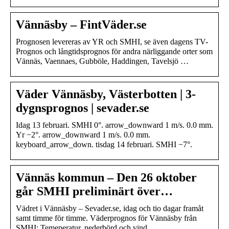
Vännäsby – FintVäder.se
Prognosen levereras av YR och SMHI, se även dagens TV-
Prognos och långtidsprognos för andra närliggande orter som
Vännäs, Vaennaes, Gubböle, Haddingen, Tavelsjö …
Väder Vännäsby, Västerbotten | 3-
dygnsprognos | sevader.se
Idag 13 februari. SMHI 0°. arrow_downward 1 m/s. 0.0 mm.
Yr −2°. arrow_downward 1 m/s. 0.0 mm.
keyboard_arrow_down. tisdag 14 februari. SMHI −7°.
Vännäs kommun – Den 26 oktober
går SMHI preliminärt över…
Vädret i Vännäsby – Sevader.se, idag och tio dagar framåt
samt timme för timme. Väderprognos för Vännäsby från
SMHI: Temeperatur, nederbörd och vind.