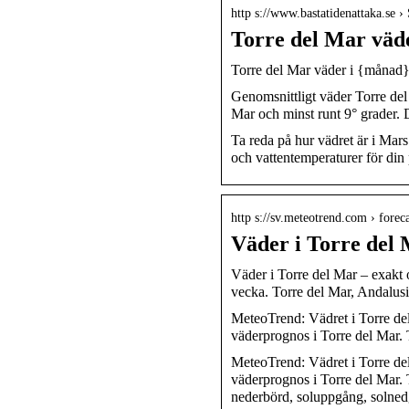
http s://www.bastatidenattaka.se ›
Torre del Mar väde
Torre del Mar väder i {månad}
Genomsnittligt väder Torre del
Mar och minst runt 9° grader.
Ta reda på hur vädret är i Mar
och vattentemperaturer för din 
http s://sv.meteotrend.com › foreca
Väder i Torre del
Väder i Torre del Mar – exakt 
vecka. Torre del Mar, Andalus
MeteoTrend: Vädret i Torre del
väderprognos i Torre del Mar. 
MeteoTrend: Vädret i Torre del
väderprognos i Torre del Mar. T
nederbörd, soluppgång, solned