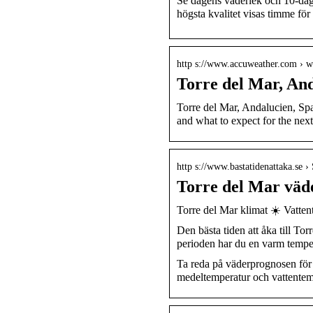
Se dagens väderlek och 10-dag
högsta kvalitet visas timme för
http s://www.accuweather.com › w
Torre del Mar, An
Torre del Mar, Andalucien, Spa
and what to expect for the next
http s://www.bastatidenattaka.se ›
Torre del Mar väde
Torre del Mar klimat ☀️ Vattent
Den bästa tiden att åka till To
perioden har du en varm temp
Ta reda på väderprognosen för 
medeltemperatur och vattentemp