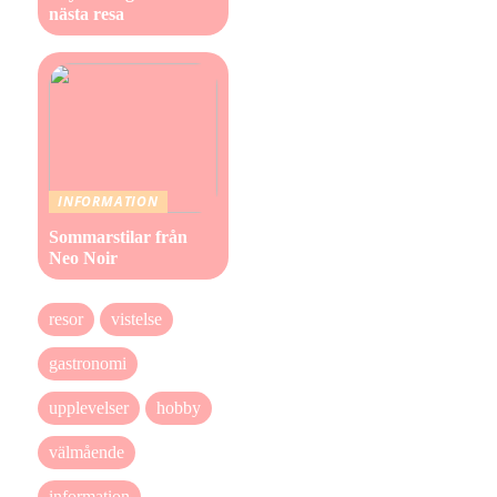
nästa resa
INFORMATION
Sommarstilar från
Neo Noir
resor
vistelse
gastronomi
upplevelser
hobby
välmående
information