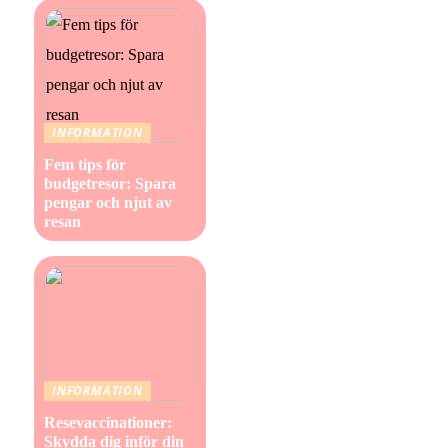
INFORMATION
Fem tips för
budgetresor: Spara
pengar och njut av
resan
INFORMATION
Resevaccinationer:
Skydda dig inför din