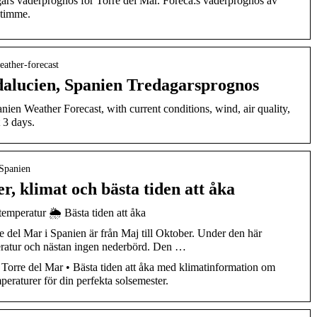
ars väderprognos för Torre del Mar. Foreca:s väderprognos av
 timme.
eather-forecast
dalucien, Spanien Tredagarsprognos
nien Weather Forecast, with current conditions, wind, air quality,
 3 days.
 Spanien
r, klimat och bästa tiden att åka
emperatur 🌦️ Bästa tiden att åka
rre del Mar i Spanien är från Maj till Oktober. Under den här
eratur och nästan ingen nederbörd. Den …
Torre del Mar • Bästa tiden att åka med klimatinformation om
eraturer för din perfekta solsemester.