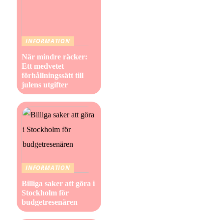
INFORMATION
När mindre räcker:
Ett medvetet
förhållningssätt till
julens utgifter
INFORMATION
Billiga saker att göra i
Stockholm för
budgetresenären