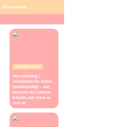
information
INFORMATION
Storstädning i
Stockholm för bättre
inomhusmiljö – när
hemmet ska kännas
fräscht, inte bara se
rent ut