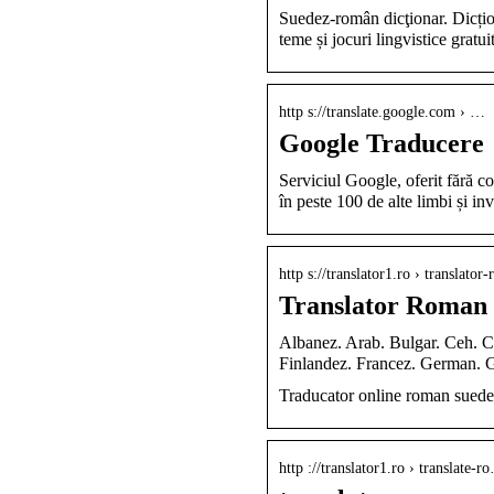
Suedez-român dicţionar. Dicțion
teme și jocuri lingvistice gratui
http s://translate.google.com › …
Google Traducere
Serviciul Google, oferit fără c
în peste 100 de alte limbi și inv
http s://translator1.ro › translator
Translator Roman
Albanez. Arab. Bulgar. Ceh. Ch
Finlandez. Francez. German. G
Traducator online roman suedez 
http ://translator1.ro › translate-r