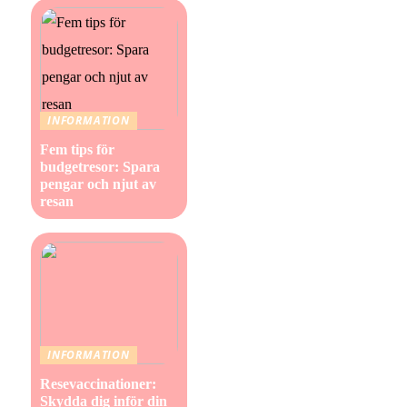
INFORMATION
Fem tips för
budgetresor: Spara
pengar och njut av
resan
INFORMATION
Resevaccinationer:
Skydda dig inför din