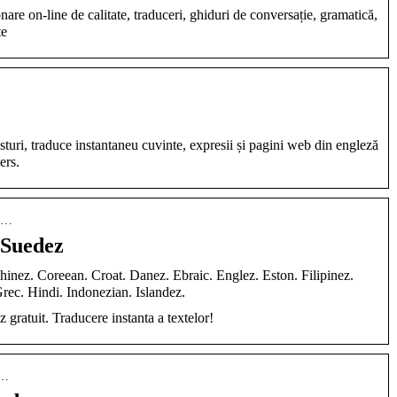
are on-line de calitate, traduceri, ghiduri de conversație, gramatică,
te
osturi, traduce instantaneu cuvinte, expresii și pagini web din engleză
ers.
-r…
 Suedez
inez. Coreean. Croat. Danez. Ebraic. Englez. Eston. Filipinez.
rec. Hindi. Indonezian. Islandez.
gratuit. Traducere instanta a textelor!
o…