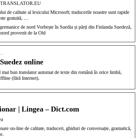
re | TRANSLATOR.EU
lui de calitate al lexicului Microsoft; traducerile noastre sunt rapide
 este gratuită, …
 germanice de nord Vorbește în Suedia și părți din Finlanda Suedeză,
 nord provenit de la Old
sl…
Suedez online
mai bun translator automat de texte din română în orice limbă,
ffline (fără Internet).
onar | Lingea – Dict.com
ea
are on-line de calitate, traduceri, ghiduri de conversație, gramatică,
te.