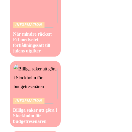
INFORMATION
När mindre räcker:
Ett medvetet
förhållningssätt till
julens utgifter
INFORMATION
Billiga saker att göra i
Stockholm för
budgetresenären