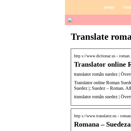
resor
vist
Translate rom
http s://www.dictionar.us › roma
Translator online 
translator român suedez | Över
Translator online Roman Suedez
Suedez |; Suedez – Roman. Al
translator român suedez | Över
http s://www.translator.eu › roman
Romana – Suedez