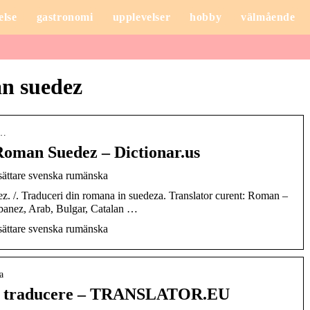
else
gastronomi
upplevelser
hobby
välmående
an suedez
n…
Roman Suedez – Dictionar.us
sättare svenska rumänska
. /. Traduceri din romana in suedeza. Translator curent: Roman –
banez, Arab, Bulgar, Catalan …
sättare svenska rumänska
a
a traducere – TRANSLATOR.EU