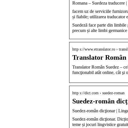
Romana – Suedeza traduce
facem uz de serviciile furnizoru
și fiabile; utilizarea traducator
Suedeză face parte din limbile
precum și alte limbi germanice
http s://www.etranslator.ro › tran
Translator Român 
Translator Român Suedez – cel 
funcţionabil atât online, cât şi o
http s://dict.com › suedez-roman
Suedez-român dicţi
Suedez-român dicţionar | Ling
Suedez-român dicţionar. Dicțion
teme și jocuri lingvistice gratui