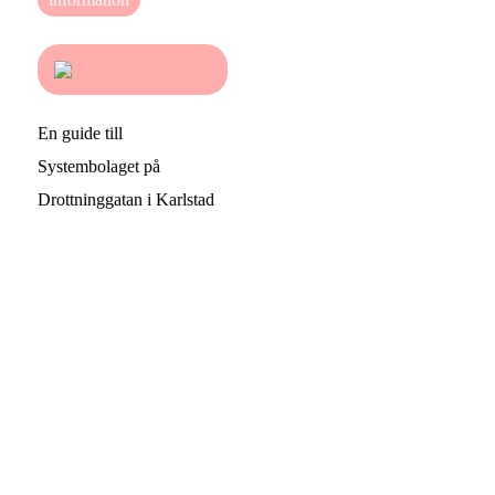
En guide till
Systembolaget på
Drottninggatan i Karlstad