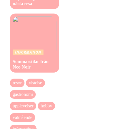
nästa resa
INFORMATION
Sommarstilar från
Neo Noir
resor
vistelse
gastronomi
upplevelser
hobby
välmående
information