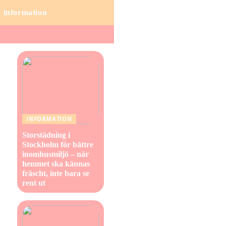
information
INFORMATION
Storstädning i
Stockholm för bättre
inomhusmiljö – när
hemmet ska kännas
fräscht, inte bara se
rent ut