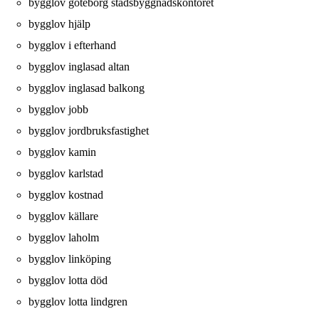
bygglov göteborg stadsbyggnadskontoret
bygglov hjälp
bygglov i efterhand
bygglov inglasad altan
bygglov inglasad balkong
bygglov jobb
bygglov jordbruksfastighet
bygglov kamin
bygglov karlstad
bygglov kostnad
bygglov källare
bygglov laholm
bygglov linköping
bygglov lotta död
bygglov lotta lindgren