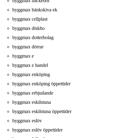
byggmax bäckebol
byggmax bänkskiva ek
byggmax cellplast
byggmax diskho
byggmax dotterbolag
byggmax dörrar
byggmax e
byggmax e handel
byggmax enköping
byggmax enköping öppettider
byggmax erbjudande
byggmax eskilstuna
byggmax eskilstuna öppettider
byggmax eslöv
byggmax eslöv öppettider