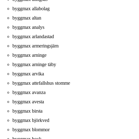
byggmax allabolag
byggmax altan
byggmax analys
byggmax arlandastad
byggmax armeringsjärn
byggmax arninge
byggmax arninge täby
byggmax arvika
byggmax attefallshus stomme
byggmax avanza
byggmax avesta
byggmax birsta
byggmax björkved
byggmax blommor
byggmax bock