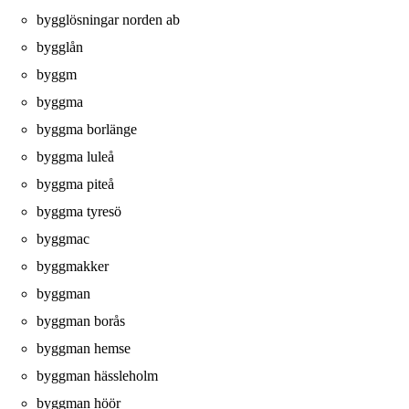
bygglösningar norden ab
bygglån
byggm
byggma
byggma borlänge
byggma luleå
byggma piteå
byggma tyresö
byggmac
byggmakker
byggman
byggman borås
byggman hemse
byggman hässleholm
byggman höör