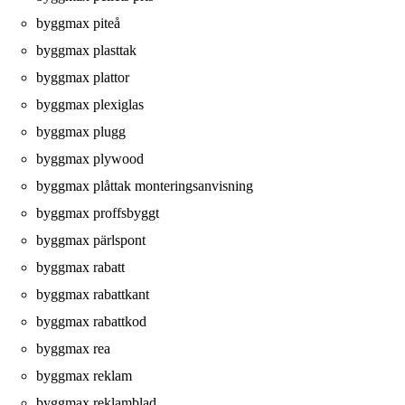
byggmax piteå
byggmax plasttak
byggmax plattor
byggmax plexiglas
byggmax plugg
byggmax plywood
byggmax plåttak monteringsanvisning
byggmax proffsbyggt
byggmax pärlspont
byggmax rabatt
byggmax rabattkant
byggmax rabattkod
byggmax rea
byggmax reklam
byggmax reklamblad