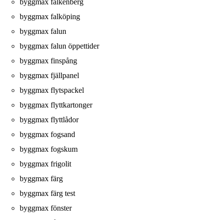
byggmax falkenberg
byggmax falköping
byggmax falun
byggmax falun öppettider
byggmax finspång
byggmax fjällpanel
byggmax flytspackel
byggmax flyttkartonger
byggmax flyttlådor
byggmax fogsand
byggmax fogskum
byggmax frigolit
byggmax färg
byggmax färg test
byggmax fönster