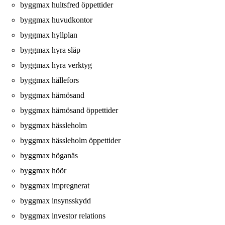
byggmax hultsfred öppettider
byggmax huvudkontor
byggmax hyllplan
byggmax hyra släp
byggmax hyra verktyg
byggmax hällefors
byggmax härnösand
byggmax härnösand öppettider
byggmax hässleholm
byggmax hässleholm öppettider
byggmax höganäs
byggmax höör
byggmax impregnerat
byggmax insynsskydd
byggmax investor relations