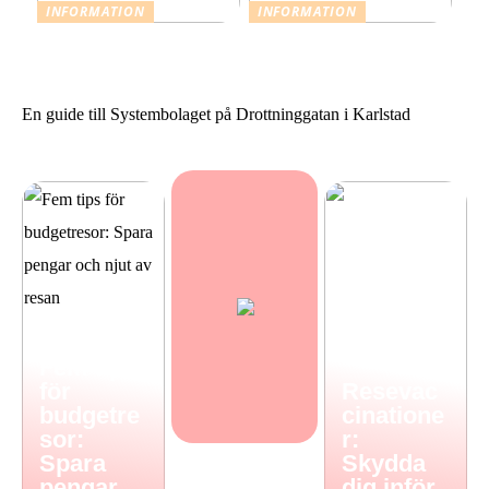
INFORMATION
INFORMATION
Resevaccinationer: Skydda
Sommarstilar från Neo
dig inför din nästa resa
Noir
En guide till Systembolaget på Drottninggatan i Karlstad
Fem tips
för
Resevac
budgetre
cinatione
sor:
r:
Spara
Skydda
pengar
dig inför