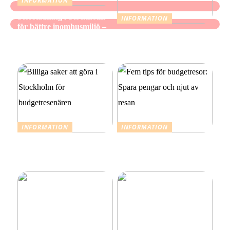
INFORMATION
Storstädning i Stockholm
INFORMATION
för bättre inomhusmiljö –
När mindre räcker: Ett
när hemmet ska kännas
medvetet förhållningssätt
fräscht, inte bara se rent ut
till julens utgifter
INFORMATION
INFORMATION
Billiga saker att göra i
Fem tips för budgetresor:
Stockholm för
Spara pengar och njut av
budgetresenären
resan