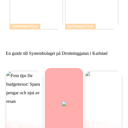
INFORMATION
INFORMATION
Resevaccinationer: Skydda
Sommarstilar från Neo
dig inför din nästa resa
Noir
En guide till Systembolaget på Drottninggatan i Karlstad
Fem tips
för
Resevac