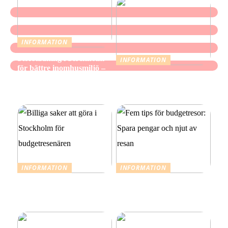
INFORMATION
Storstädning i Stockholm
INFORMATION
för bättre inomhusmiljö –
När mindre räcker: Ett
när hemmet ska kännas
medvetet förhållningssätt
fräscht, inte bara se rent ut
till julens utgifter
INFORMATION
INFORMATION
Billiga saker att göra i
Fem tips för budgetresor:
Stockholm för
Spara pengar och njut av
budgetresenären
resan