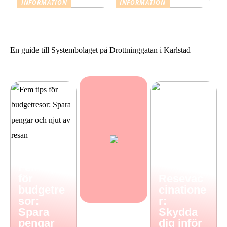
INFORMATION
INFORMATION
Resevaccinationer: Skydda
Sommarstilar från Neo
dig inför din nästa resa
Noir
En guide till Systembolaget på Drottninggatan i Karlstad
Fem tips
för
Resevac
budgetre
cinatione
sor:
r:
Spara
Skydda
pengar
dig inför