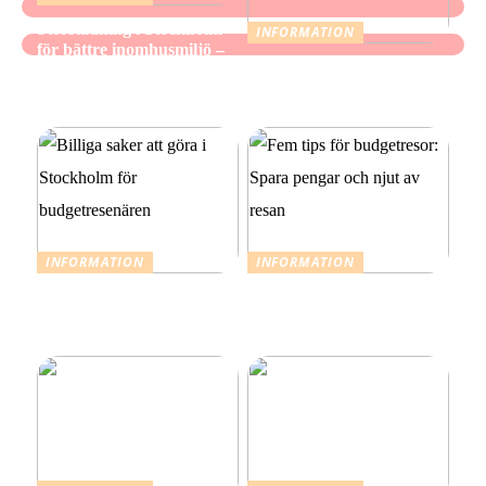
Storstädning i Stockholm
INFORMATION
för bättre inomhusmiljö –
När mindre räcker: Ett
när hemmet ska kännas
medvetet förhållningssätt
fräscht, inte bara se rent ut
till julens utgifter
INFORMATION
INFORMATION
Billiga saker att göra i
Fem tips för budgetresor:
Stockholm för
Spara pengar och njut av
budgetresenären
resan