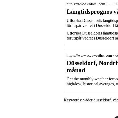
http s://www.vadret1.com › … › D
Långtidsprognos v
Utforska Dusseldorfs långtids
förutspår vädret i Dusseldorf 
Utforska Dusseldorfs långtids
förutspår vädret i Dusseldorf l
http s://www.accuweather.com › dü
Düsseldorf, Nordr
månad
Get the monthly weather foreca
high/low, historical averages, 
Keywords: väder dusseldorf, väde