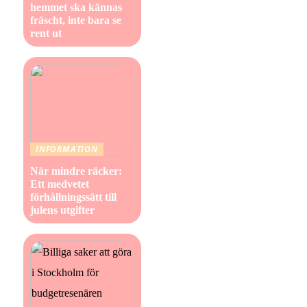
hemmet ska kännas
fräscht, inte bara se
rent ut
INFORMATION
När mindre räcker:
Ett medvetet
förhållningssätt till
julens utgifter