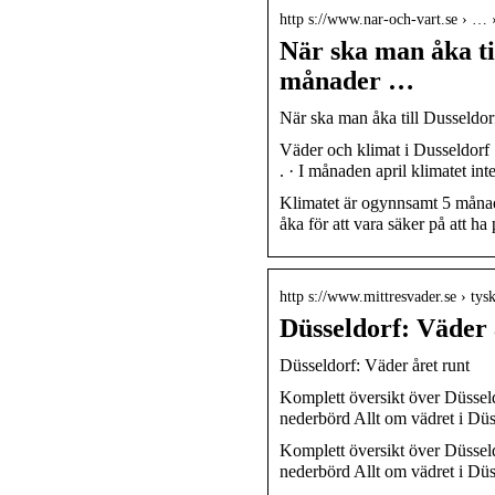
http s://www.nar-och-vart.se › … 
När ska man åka ti
månader …
När ska man åka till Dusseldor
Väder och klimat i Dusseldorf
. · I månaden april klimatet in
Klimatet är ogynnsamt 5 månade
åka för att vara säker på att ha
http s://www.mittresvader.se › ty
Düsseldorf: Väder
Düsseldorf: Väder året runt
Komplett översikt över Düsseld
nederbörd Allt om vädret i Düs
Komplett översikt över Düsseld
nederbörd Allt om vädret i Düs