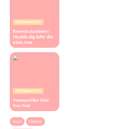
INFORMATION
Resevaccinationer:
Skydda dig inför din
nästa resa
INFORMATION
Sommarstilar från
Neo Noir
resor
vistelse