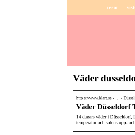
resor
vist
Väder dusseldo
http s://www.klart.se › … › Düsse
Väder Düsseldorf T
14 dagars väder i Düsseldorf,
temperatur och solens upp- oc