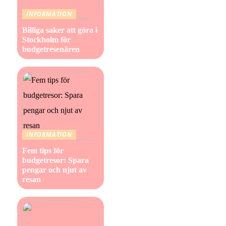
INFORMATION
Billiga saker att göra i
Stockholm för
budgetresenären
INFORMATION
Fem tips för
budgetresor: Spara
pengar och njut av
resan