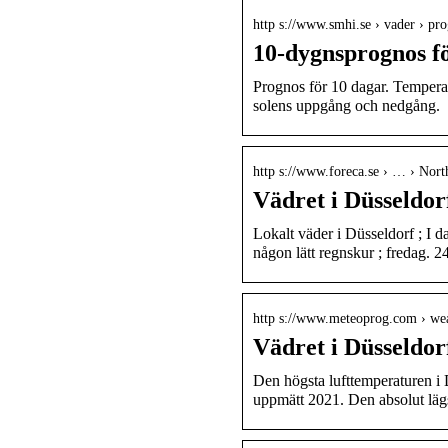
http s://www.smhi.se › vader › pro
10-dygnsprognos f
Prognos för 10 dagar. Temperatu
solens uppgång och nedgång.
http s://www.foreca.se › … › Nor
Vädret i Düsseldor
Lokalt väder i Düsseldorf ; I d
någon lätt regnskur ; fredag. 2
http s://www.meteoprog.com › wea
Vädret i Düsseldo
Den högsta lufttemperaturen i 
uppmätt 2021. Den absolut läg