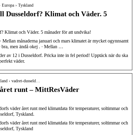
› Europa › Tyskland
ll Dusseldorf? Klimat och Väder. 5
f? Klimat och Väder. 5 månader för att undvika!
 · Mellan månaderna januari och mars klimatet är mycket ogynnsamt
te bra, men ändå okej . · Mellan …
r av 12 i Dusseldorf. Pricka inte in fel period! Upptäck när du ska
 perfekt väder.
skland › vadret-dusseld…
 året runt – MittResVäder
orfs väder året runt med klimatdata för temperaturer, soltimmar och
seldorf, Tyskland.
orfs väder året runt med klimatdata för temperaturer, soltimmar och
seldorf, Tyskland