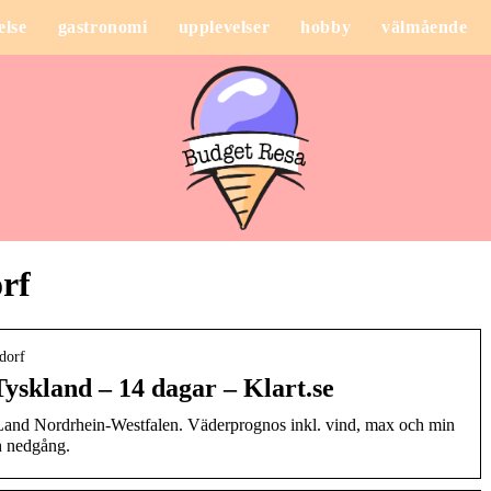
else
gastronomi
upplevelser
hobby
välmående
rf
ldorf
yskland – 14 dagar – Klart.se
 Land Nordrhein-Westfalen. Väderprognos inkl. vind, max och min
h nedgång.