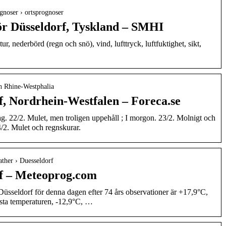
gnoser › ortsprognoser
ör Düsseldorf, Tyskland – SMHI
r, nederbörd (regn och snö), vind, lufttryck, luftfuktighet, sikt,
th Rhine-Westphalia
f, Nordrhein-Westfalen – Foreca.se
ag. 22/2. Mulet, men troligen uppehåll ; I morgon. 23/2. Molnigt och
4/2. Mulet och regnskurar.
ther › Duesseldorf
rf – Meteoprog.com
Düsseldorf för denna dagen efter 74 års observationer är +17,9°C,
sta temperaturen, -12,9°C, …