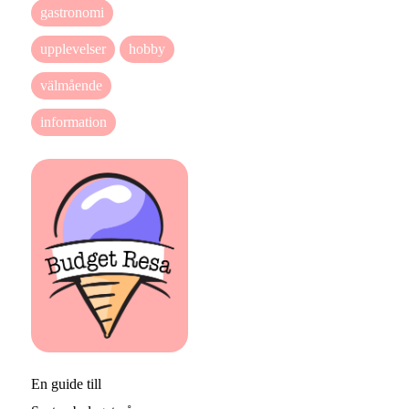
gastronomi
upplevelser
hobby
välmående
information
En guide till