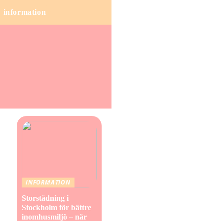
information
INFORMATION
Storstädning i
Stockholm för bättre
inomhusmiljö – när