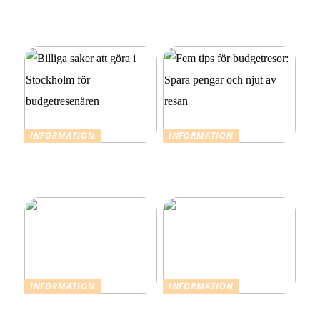
När mindre räcker: Ett
när hemmet ska kännas
medvetet förhållningssätt
fräscht, inte bara se rent ut
till julens utgifter
INFORMATION
INFORMATION
Billiga saker att göra i
Fem tips för budgetresor:
Stockholm för
Spara pengar och njut av
budgetresenären
resan
INFORMATION
INFORMATION
Resevaccinationer: Skydda
Sommarstilar från Neo