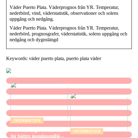
Väder Puerto Plata. Väderprognos från YR. Temperatur,
nederbörd, vind, väderstatistik, observationer och solens
uppgång och nedgång.
Väder Puerto Plata. Väderprognos från YR. Temperatur,
nederbörd, prognosgrafer, väderstatistik, solens uppgång och
nedgång och dygnslängd
Keywords: väder puerto plata, puerto plata väder
INFORMATION
Storstädning i Stockholm
INFORMATION
för bättre inomhusmiljö –