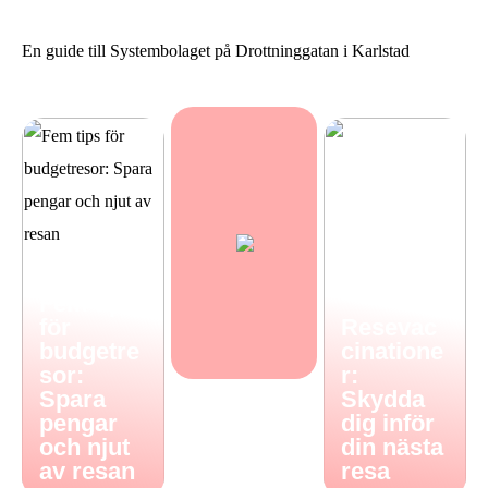
dig inför din nästa resa
Noir
En guide till Systembolaget på Drottninggatan i Karlstad
Fem tips
för
Resevac
budgetre
cinatione
sor:
r:
Spara
Skydda
pengar
dig inför
och njut
din nästa
av resan
resa