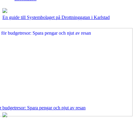
En guide till Systembolaget på Drottninggatan i Karlstad
r budgetresor: Spara pengar och njut av resan