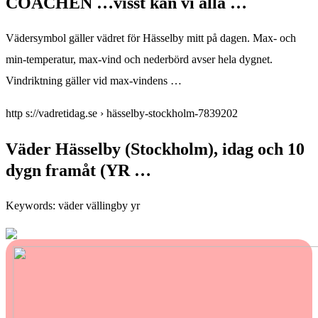
COACHEN …visst kan vi alla …
Vädersymbol gäller vädret för Hässelby mitt på dagen. Max- och
min-temperatur, max-vind och nederbörd avser hela dygnet.
Vindriktning gäller vid max-vindens …
http s://vadretidag.se › hässelby-stockholm-7839202
Väder Hässelby (Stockholm), idag och 10
dygn framåt (YR …
Keywords: väder vällingby yr