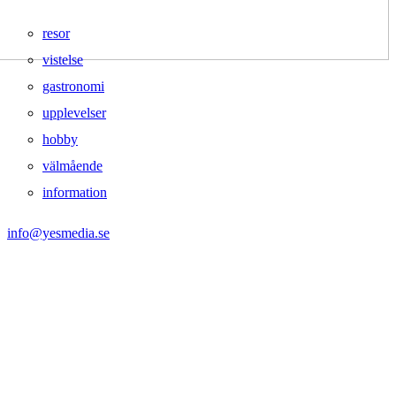
resor
vistelse
gastronomi
upplevelser
hobby
välmående
information
info@yesmedia.se