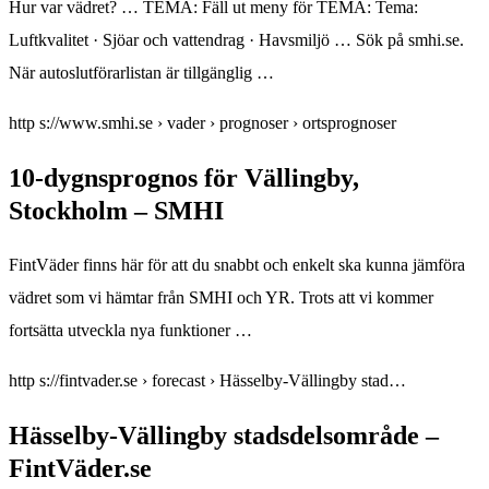
Hur var vädret? … TEMA: Fäll ut meny för TEMA: Tema:
Luftkvalitet · Sjöar och vattendrag · Havsmiljö … Sök på smhi.se.
När autoslutförarlistan är tillgänglig …
http s://www.smhi.se › vader › prognoser › ortsprognoser
10-dygnsprognos för Vällingby,
Stockholm – SMHI
FintVäder finns här för att du snabbt och enkelt ska kunna jämföra
vädret som vi hämtar från SMHI och YR. Trots att vi kommer
fortsätta utveckla nya funktioner …
http s://fintvader.se › forecast › Hässelby-Vällingby stad…
Hässelby-Vällingby stadsdelsområde –
FintVäder.se