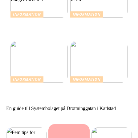
INFORMATION
INFORMATION
Billiga saker att göra i
Fem tips för budgetresor:
Stockholm för
Spara pengar och njut av
budgetresenären
resan
INFORMATION
INFORMATION
Resevaccinationer: Skydda
Sommarstilar från Neo
dig inför din nästa resa
Noir
En guide till Systembolaget på Drottninggatan i Karlstad