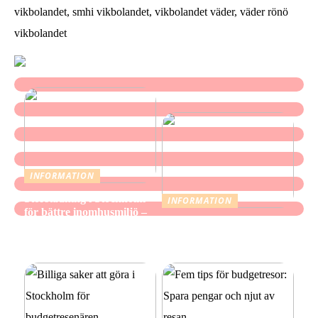
vikbolandet, smhi vikbolandet, vikbolandet väder, väder rönö
vikbolandet
INFORMATION
Storstädning i Stockholm
INFORMATION
för bättre inomhusmiljö –
När mindre räcker: Ett
när hemmet ska kännas
medvetet förhållningssätt
fräscht, inte bara se rent ut
till julens utgifter