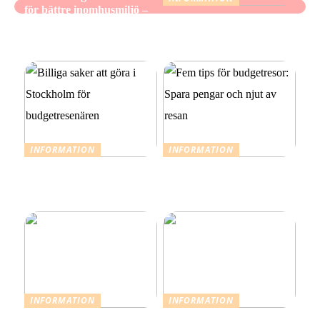
för bättre inomhusmiljö –
När mindre räcker: Ett
när hemmet ska kännas
medvetet förhållningssätt
fräscht, inte bara se rent ut
till julens utgifter
INFORMATION
INFORMATION
Billiga saker att göra i
Fem tips för budgetresor:
Stockholm för
Spara pengar och njut av
budgetresenären
resan
INFORMATION
INFORMATION