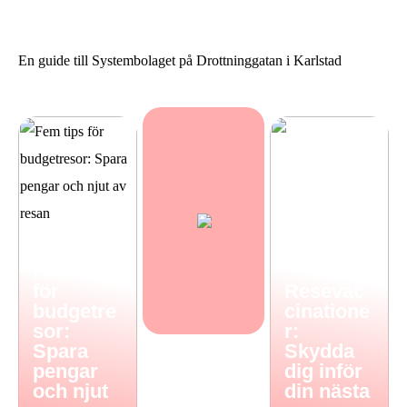
Resevaccinationer: Skydda
Sommarstilar från Neo
dig inför din nästa resa
Noir
En guide till Systembolaget på Drottninggatan i Karlstad
Fem tips
för
Resevac
budgetre
cinatione
sor:
r:
Spara
Skydda
pengar
dig inför
och njut
din nästa