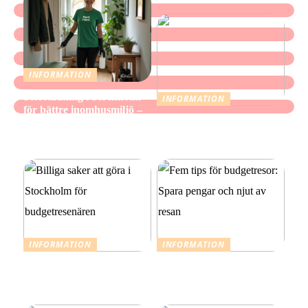
INFORMATION
Storstädning i Stockholm
INFORMATION
för bättre inomhusmiljö –
När mindre räcker: Ett
när hemmet ska kännas
medvetet förhållningssätt
fräscht, inte bara se rent ut
till julens utgifter
INFORMATION
INFORMATION
Billiga saker att göra i
Fem tips för budgetresor:
Stockholm för
Spara pengar och njut av
budgetresenären
resan