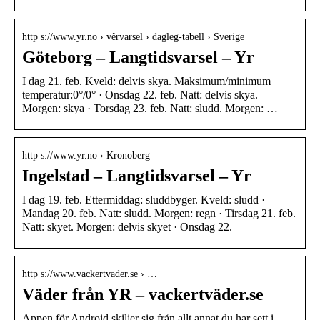
http s://www.yr.no › vêrvarsel › dagleg-tabell › Sverige
Göteborg – Langtidsvarsel – Yr
I dag 21. feb. Kveld: delvis skya. Maksimum/minimum
temperatur:0°/0° · Onsdag 22. feb. Natt: delvis skya.
Morgen: skya · Torsdag 23. feb. Natt: sludd. Morgen: …
http s://www.yr.no › Kronoberg
Ingelstad – Langtidsvarsel – Yr
I dag 19. feb. Ettermiddag: sluddbyger. Kveld: sludd ·
Mandag 20. feb. Natt: sludd. Morgen: regn · Tirsdag 21. feb.
Natt: skyet. Morgen: delvis skyet · Onsdag 22.
http s://www.vackertvader.se › …
Väder från YR – vackertväder.se
Appen för Android skiljer sig från allt annat du har sett i