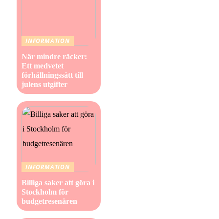
INFORMATION
När mindre räcker:
Ett medvetet
förhållningssätt till
julens utgifter
INFORMATION
Billiga saker att göra i
Stockholm för
budgetresenären