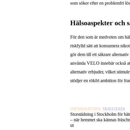
som söker efter en problemfri lö
Hälsoaspekter och s
För den som är medveten om häl
riskfylld sätt att konsumera nik
gör dem till ett säkrare alternat
använda VELO innebär också att
alternativ erbjuder, vilket stimu
stödjer en rökfri ambition för fr
INFORMATION
18/02/2026
Storstädning i Stockholm för bä
– när hemmet ska kännas fräscht, 
ut