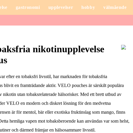
else
gastronomi
upplevelser
hobby
välmående
aksfria nikotinupplevelse
us
var efter en tobaksfri livsstil, har marknaden för tobaksfria
blivit en framträdande aktör. VELO pouches är särskilt populära
 nikotin utan tobaksrelaterade hälsorisker. Med ett brett utbud av
juder VELO en modern och diskret lösning för den medvetna
sen är för mentol, bär eller exotiska fruktinslag som mango, finns
. Detta hemliga vapen mot tobaksberoende kan användas var som helst,
rutiner och därmed främjar en hälsosammare livsstil.