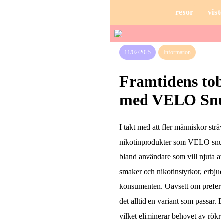
resor
vist
11/02/2025
Information
Framtidens tob
med VELO Sn
I takt med att fler människor strä
nikotinprodukter som VELO snus 
bland användare som vill njuta av
smaker och nikotinstyrkor, erb
konsumenten. Oavsett om preferen
det alltid en variant som passar
vilket eliminerar behovet av rök