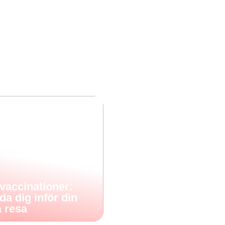
vaccinationer:
a dig inför din
a resa