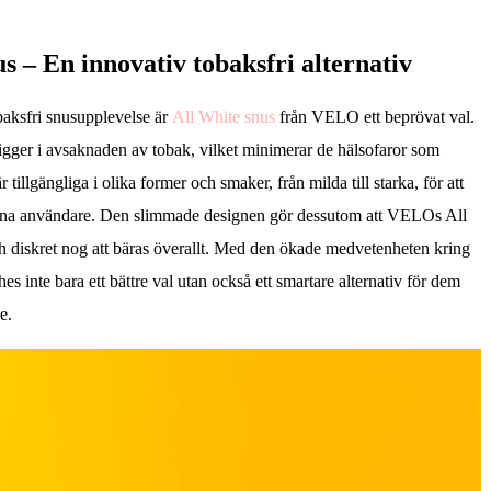
s – En innovativ tobaksfri alternativ
baksfri snusupplevelse är
All White snus
från VELO ett beprövat val.
igger i avsaknaden av tobak, vilket minimerar de hälsofaror som
r tillgängliga i olika former och smaker, från milda till starka, för att
vana användare. Den slimmade designen gör dessutom att VELOs All
ch diskret nog att bäras överallt. Med den ökade medvetenheten kring
es inte bara ett bättre val utan också ett smartare alternativ för dem
e.