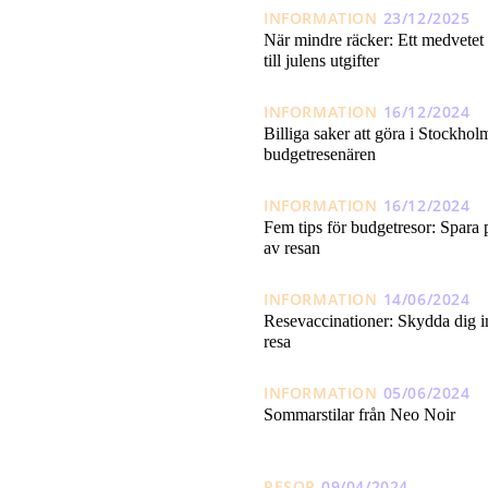
INFORMATION
23/12/2025
När mindre räcker: Ett medvetet 
till julens utgifter
INFORMATION
16/12/2024
Billiga saker att göra i Stockhol
budgetresenären
INFORMATION
16/12/2024
Fem tips för budgetresor: Spara 
av resan
INFORMATION
14/06/2024
Resevaccinationer: Skydda dig in
resa
INFORMATION
05/06/2024
Sommarstilar från Neo Noir
RESOR
09/04/2024