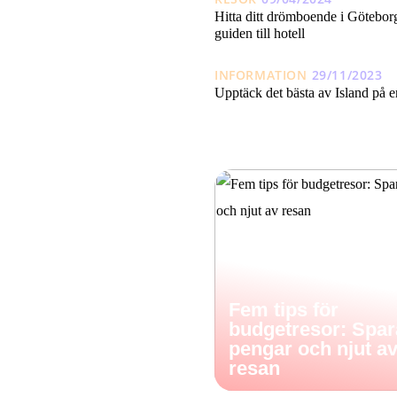
Hitta ditt drömboende i Götebor
guiden till hotell
INFORMATION
29/11/2023
Upptäck det bästa av Island på 
Fem tips för
budgetresor: Spar
pengar och njut a
resan