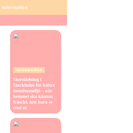
information
INFORMATION
Storstädning i
Stockholm för bättre
inomhusmiljö – när
hemmet ska kännas
fräscht, inte bara se
rent ut