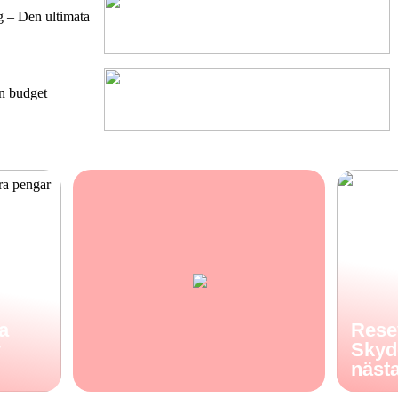
g – Den ultimata
en budget
a
Rese
v
Skydd
näst