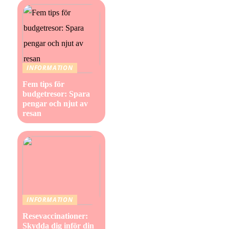
INFORMATION
Fem tips för
budgetresor: Spara
pengar och njut av
resan
INFORMATION
Resevaccinationer:
Skydda dig inför din