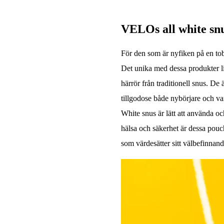
VELOs all white snu
För den som är nyfiken på en to
Det unika med dessa produkter l
härrör från traditionell snus. De ä
tillgodose både nybörjare och 
White snus är lätt att använda o
hälsa och säkerhet är dessa pouch
som värdesätter sitt välbefinnand