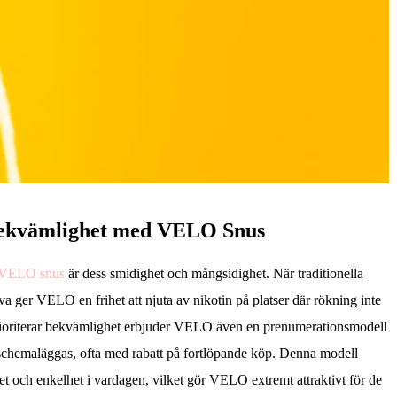
bekvämlighet med VELO Snus
VELO snus
är dess smidighet och mångsidighet. När traditionella
iva ger VELO en frihet att njuta av nikotin på platser där rökning inte
prioriterar bekvämlighet erbjuder VELO även en prenumerationsmodell
schemaläggas, ofta med rabatt på fortlöpande köp. Denna modell
t och enkelhet i vardagen, vilket gör VELO extremt attraktivt för de