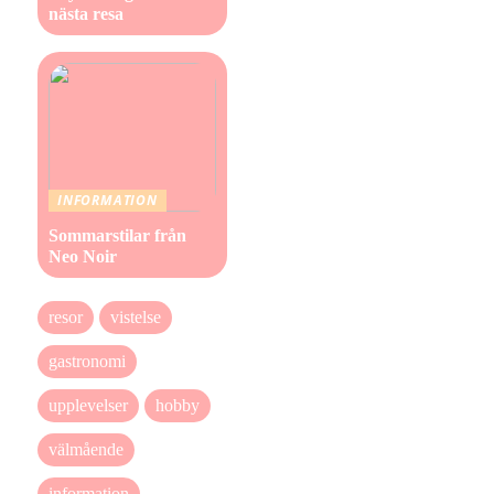
nästa resa
INFORMATION
Sommarstilar från
Neo Noir
resor
vistelse
gastronomi
upplevelser
hobby
välmående
information