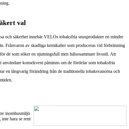
sning.
äkert val
sa och säkerhet innebär VELOs tobaksfria snusprodukter en mindre
otin. Frånvaron av skadliga kemikalier som produceras vid förbränning
iv för de som söker en njutningsfull men hälsosammare livsstil. Att
 användare konsekvent påminns om de fördelar som tobaksfria
lerar en långvarig förändring från de traditionella tobaksvanorna och
amtiden.
ttre inomhusmiljö
inte bara se rent