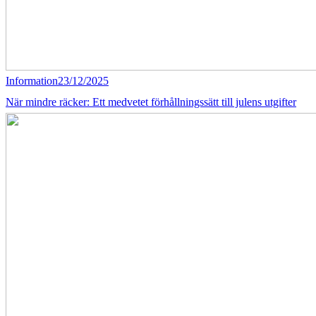
Information
23/12/2025
När mindre räcker: Ett medvetet förhållningssätt till julens utgifter