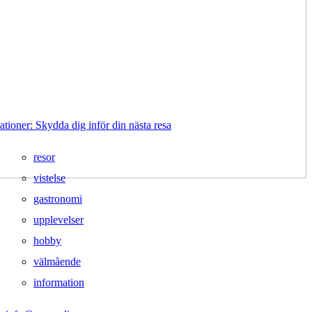
tioner: Skydda dig inför din nästa resa
resor
vistelse
gastronomi
upplevelser
hobby
välmående
information