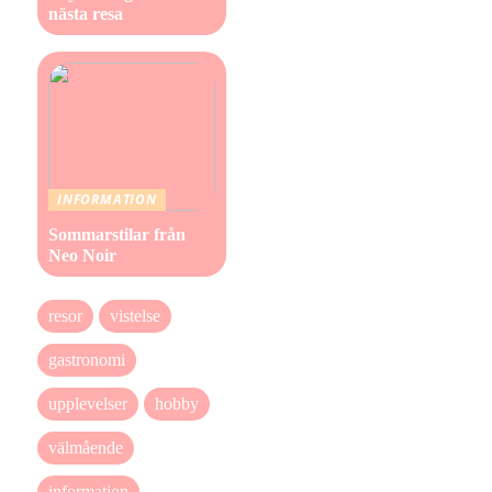
nästa resa
INFORMATION
Sommarstilar från
Neo Noir
resor
vistelse
gastronomi
upplevelser
hobby
välmående
information