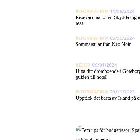
INFORMATION
14/06/2024
Resevaccinationer: Skydda dig in
resa
INFORMATION
05/06/2024
Sommarstilar från Neo Noir
RESOR
09/04/2024
Hitta ditt drömboende i Götebor
guiden till hotell
INFORMATION
29/11/2023
Upptäck det bästa av Island på 