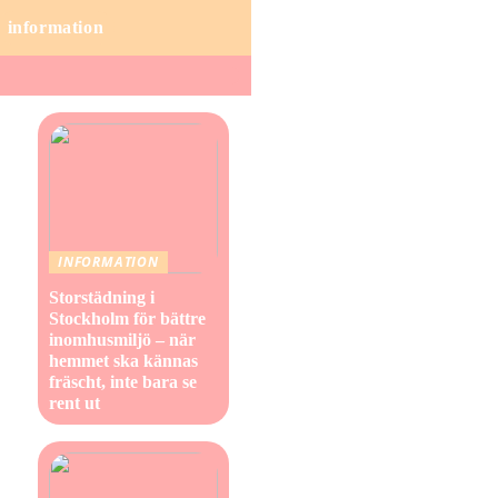
information
INFORMATION
Storstädning i
Stockholm för bättre
inomhusmiljö – när
hemmet ska kännas
fräscht, inte bara se
rent ut