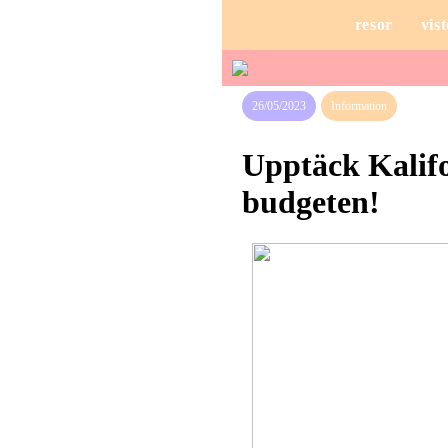
resor
vist
26/05/2023
Information
Upptäck Kalifo
budgeten!