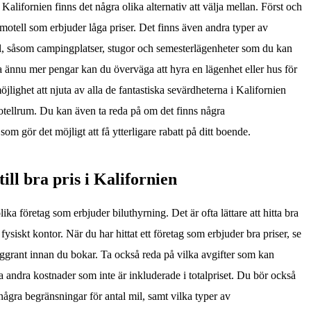
 Kalifornien finns det några olika alternativ att välja mellan. Först och
 motell som erbjuder låga priser. Det finns även andra typer av
l, såsom campingplatser, stugor och semesterlägenheter som du kan
 ännu mer pengar kan du överväga att hyra en lägenhet eller hus för
jlighet att njuta av alla de fantastiska sevärdheterna i Kalifornien
hotellrum. Du kan även ta reda på om det finns några
som gör det möjligt att få ytterligare rabatt på ditt boende.
ill bra pris i Kalifornien
ika företag som erbjuder biluthyrning. Det är ofta lättare att hitta bra
 fysiskt kontor. När du har hittat ett företag som erbjuder bra priser, se
 noggrant innan du bokar. Ta också reda på vilka avgifter som kan
 andra kostnader som inte är inkluderade i totalpriset. Du bör också
s några begränsningar för antal mil, samt vilka typer av