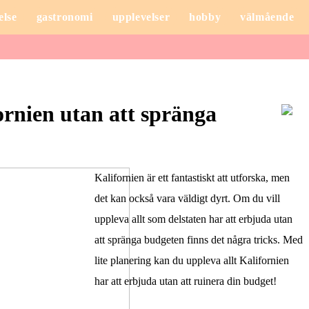
else
gastronomi
upplevelser
hobby
välmående
rnien utan att spränga
Kalifornien är ett fantastiskt att utforska, men
det kan också vara väldigt dyrt. Om du vill
uppleva allt som delstaten har att erbjuda utan
att spränga budgeten finns det några tricks. Med
lite planering kan du uppleva allt Kalifornien
har att erbjuda utan att ruinera din budget!