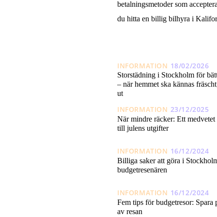
betalningsmetoder som acceptera
du hitta en billig bilhyra i Kali
INFORMATION
18/02/2026
Storstädning i Stockholm för bä
– när hemmet ska kännas fräscht, 
ut
INFORMATION
23/12/2025
När mindre räcker: Ett medvetet 
till julens utgifter
INFORMATION
16/12/2024
Billiga saker att göra i Stockhol
budgetresenären
INFORMATION
16/12/2024
Fem tips för budgetresor: Spara 
av resan