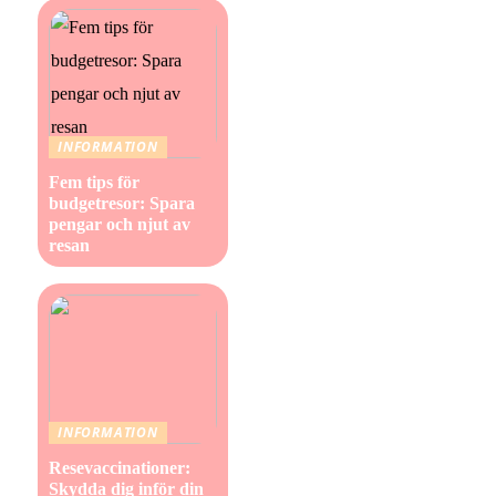
INFORMATION
Fem tips för
budgetresor: Spara
pengar och njut av
resan
INFORMATION
Resevaccinationer:
Skydda dig inför din