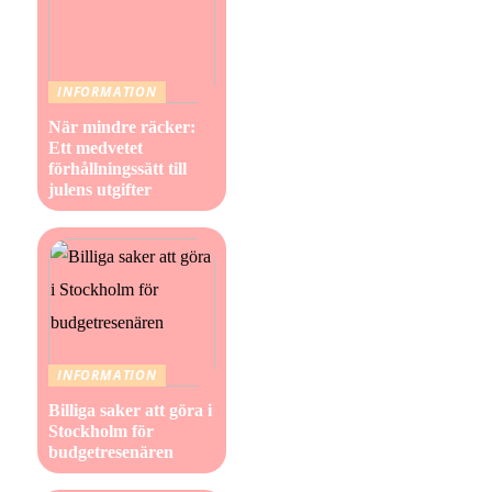
INFORMATION
När mindre räcker:
Ett medvetet
förhållningssätt till
julens utgifter
INFORMATION
Billiga saker att göra i
Stockholm för
budgetresenären